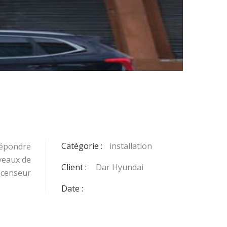
Catégorie :
installation
répondre
iveaux de
Client :
Dar Hyundai
scenseur
Date :