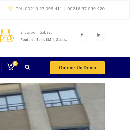
Tél :
00216 57 099 411
|
00216 57 099 420
Showroom Gabès :
Route de Tunis KM 1, Gabes.
0
Obtenir Un Devis