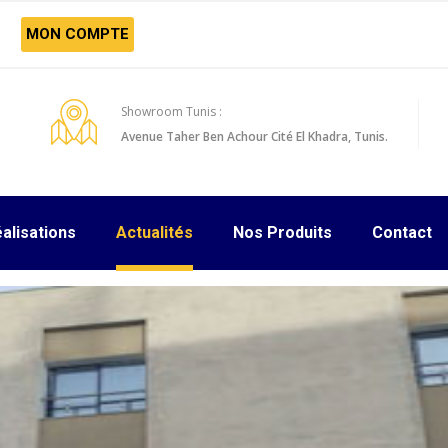
MON COMPTE
Showroom Tunis :
Avenue Taher Ben Achour Cité El Khadra, Tunis.
alisations
Actualités
Nos Produits
Contact