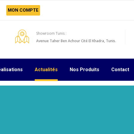
MON COMPTE
Showroom Tunis :
Avenue Taher Ben Achour Cité El Khadra, Tunis.
alisations
Actualités
Nos Produits
Contact