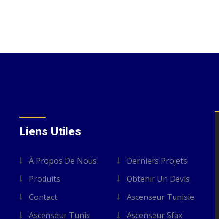
Liens Utiles
À Propos De Nous
Derniers Projets
Produits
Obtenir Un Devis
Contact
Ascenseur Tunisie
s
Ascenseur Tunis
Ascenseur Sfax