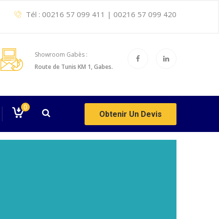
Tél :
00216 57 099 411
|
00216 57 099 420
Showroom Gabès :
Route de Tunis KM 1, Gabes.
0
Obtenir Un Devis