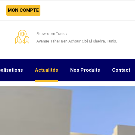
MON COMPTE
Showroom Tunis :
Avenue Taher Ben Achour Cité El Khadra, Tunis.
alisations
Actualités
Nos Produits
Contact