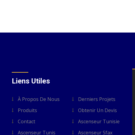
Liens Utiles
À Propos De Nous
Derniers Projets
Produits
Obtenir Un Devis
Contact
Ascenseur Tunisie
s
Ascenseur Tunis
Ascenseur Sfax