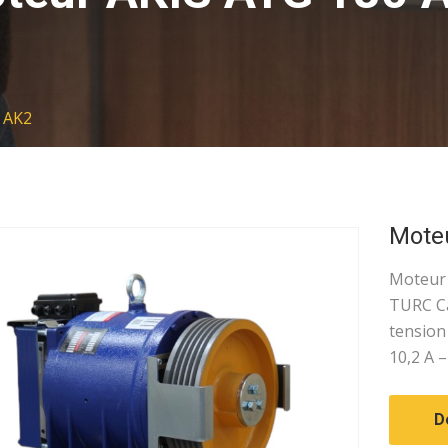
 AK2
Mote
Moteur
TURC Ca
tension 
10,2 A 
D