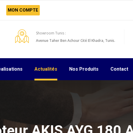
MON COMPTE
Showroom Tunis :
Avenue Taher Ben Achour Cité El Khadra, Tunis.
alisations
Actualités
Nos Produits
Contact
teur AKIS AYG 180 