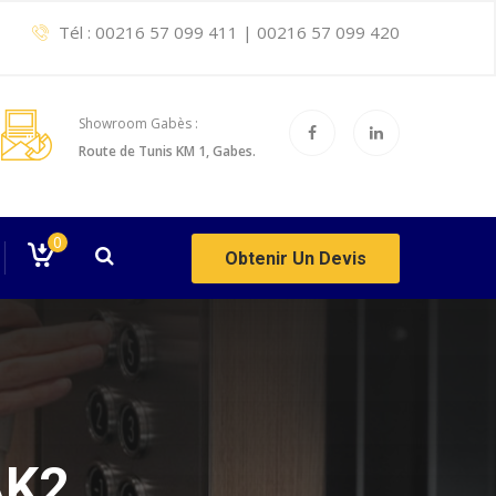
Tél :
00216 57 099 411
|
00216 57 099 420
Showroom Gabès :
Route de Tunis KM 1, Gabes.
0
Obtenir Un Devis
AK2