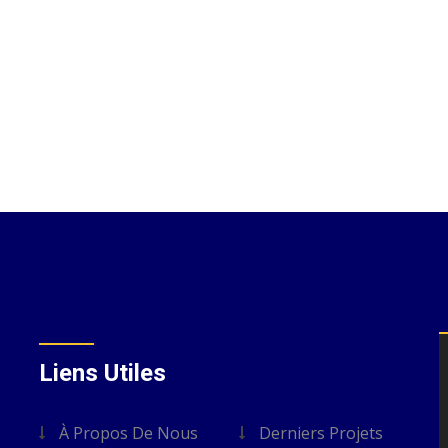
Liens Utiles
À Propos De Nous
Derniers Projets