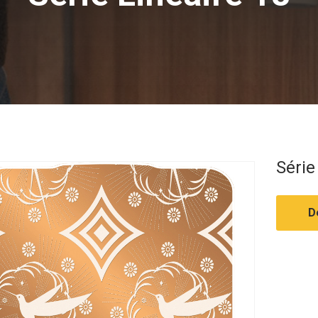
Série
D