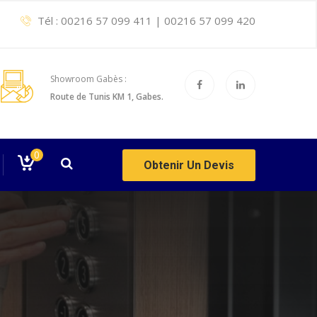
Tél :
00216 57 099 411
|
00216 57 099 420
Showroom Gabès :
Route de Tunis KM 1, Gabes.
0
Obtenir Un Devis