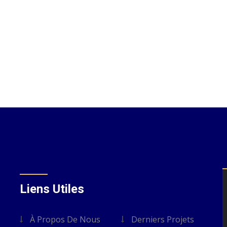
Liens Utiles
À Propos De Nous
Derniers Projets