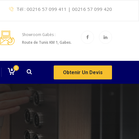
Tél :
00216 57 099 411
|
00216 57 099 420
Showroom Gabès :
Route de Tunis KM 1, Gabes.
0
Obtenir Un Devis