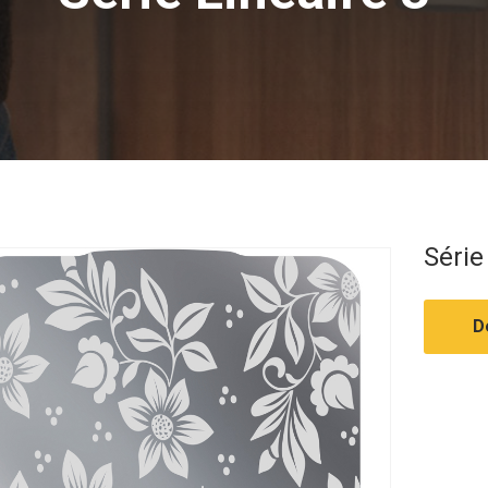
Série
D